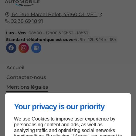
64 Rue Marcel Belot,
45160
OLIVET
02 38 69 18 91
Lun - Ven
: 08h00 – 12h00 & 13h30 - 18h30
Standard téléphonique est ouvert
: 9h - 12h & 14h - 18h
Accueil
Contactez-nous
Mentions légales
Plan du site
Your privacy is our priority
We use Cookies to improve user experience by
Haut de page
personalising content and ads, as well as
analyzing traffic and optimizing social networks