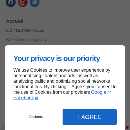
Accueil
Contactez-nous
Mentions légales
Plan du site
Your privacy is our priority
We use Cookies to improve user experience by
Haut de page
personalising content and ads, as well as
analyzing traffic and optimizing social networks
functionalities. By clicking "I Agree" you consent to
the use of Cookies from our providers
Google
Facebook
.
I AGREE
Customize