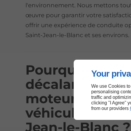
l'environnement. Nous mettons tou
œuvre pour garantir votre satisfacti
offrir une expérience de conduite o
Saint-Jean-le-Blanc et ses environs.
Pourquoi
Your priva
décalaminer le
We use Cookies to
personalising conte
moteur de votr
traffic and optimizi
clicking "I Agree" 
véhicule à Sain
from our providers
Jean-le-Blanc ?