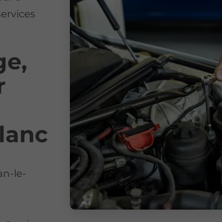
services
ge,
r
Blanc
an-le-
s