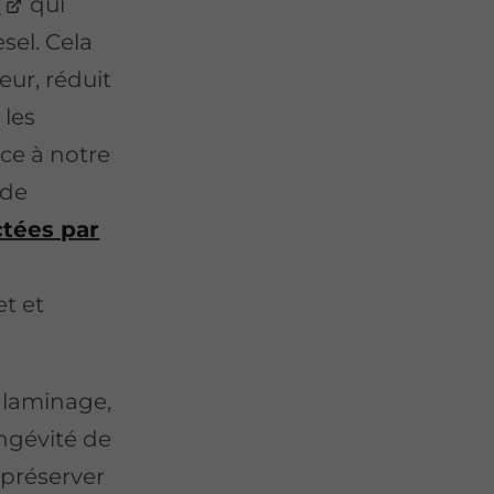
e
qui
esel. Cela
ur, réduit
 les
ce à notre
 de
ctées par
et et
alaminage,
ongévité de
 préserver