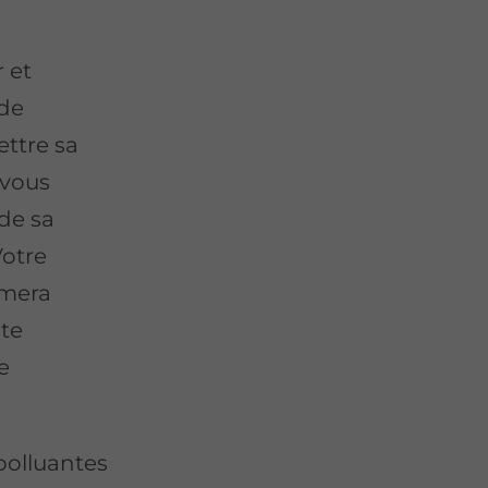
 et
 de
ttre sa
 vous
de sa
Votre
mmera
nte
e
polluantes