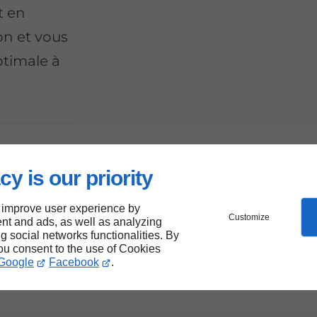
t en
on et vous
ptimale à
cy is our priority
 improve user experience by
Customize
nt and ads, as well as analyzing
e
ng social networks functionalities. By
you consent to the use of Cookies
t-
Google
Facebook
.