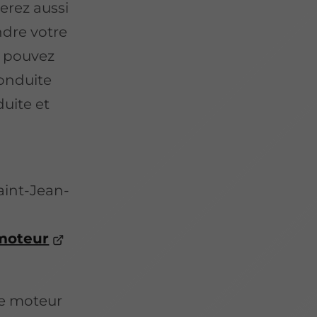
erez aussi
ndre votre
s pouvez
conduite
uite et
aint-Jean-
 moteur
re moteur